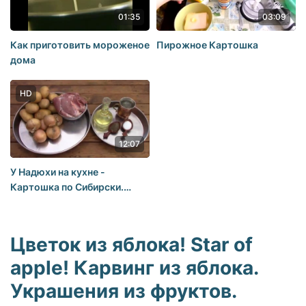
01:35
03:09
Как приготовить мороженое
Пирожное Картошка
дома
HD
12:07
У Надюхи на кухне -
Картошка по Сибирски.
(МАМИН РЕЦЕПТ)
Цветок из яблока! Star of
apple! Карвинг из яблока.
Украшения из фруктов.