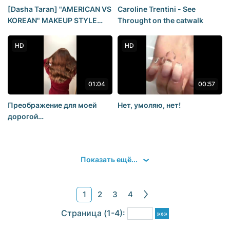
[Dasha Taran] "AMERICAN VS
Caroline Trentini - See
KOREAN" MAKEUP STYLE
Throught on the catwalk
♡☆
HD
HD
01:04
00:57
Преображение для моей
Нет, умоляю, нет!
дорогой
Инночки!@pankova_victoria.
????????‍????????????‍♀️????
Мы часто меняем оттенки
Показать ещё...
волос ,все зависит от
настроения или может от
времени года,
1
2
3
4
Стрaницa (1-4):