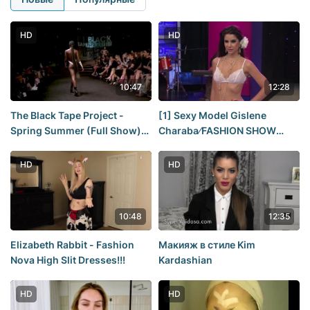
HD
HD
10:47
12:28
The Black Tape Project -
[1] Sexy Model Gislene
Spring Summer (Full Show)
Charaba⁄FASHION SHOW
(2023)
SUPER POP⁄LINGERIE
COLLECTION⁄BIKINI⁄ПОКАЗ
HD
HD
НИЖНЕГО БЕЛЬЯ
10:48
12:35
Elizabeth Rabbit - Fashion
Макияж в стиле Kim
Nova High Slit Dresses!!!
Kardashian
HD
HD