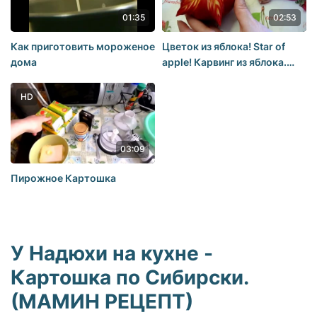
01:35
02:53
Как приготовить мороженое
Цветок из яблока! Star of
дома
apple! Карвинг из яблока.
Украшения из фруктов.
HD
03:09
Пирожное Картошка
У Надюхи на кухне -
Картошка по Сибирски.
(МАМИН РЕЦЕПТ)