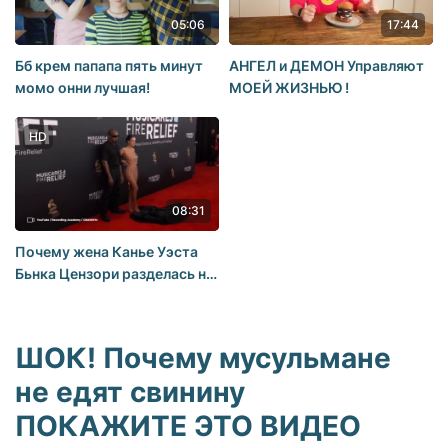
05:06
17:44
Бб крем папапа пять минут
АНГЕЛ и ДЕМОН Управляют
момо онни лучшая!
МОЕЙ ЖИЗНЬЮ !
HD
08:31
Почему жена Канье Уэста
Бьнка Цензори разделась на
публику и какие еще
скандалы произошли во
время церемонии «Грэмми»
ШОК! Почему мусульмане
2025?
не едят свинину
ПОКАЖИТЕ ЭТО ВИДЕО