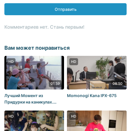
Отправить
Комментариев нет. Стань первым!
Вам может понравиться
HD
HD
01:59
08:50
Лучший Момент из
Momonogi Kana IPX-675
Придурки на каникулах.
Экскурсия к Брижит Бардо
HD
HD