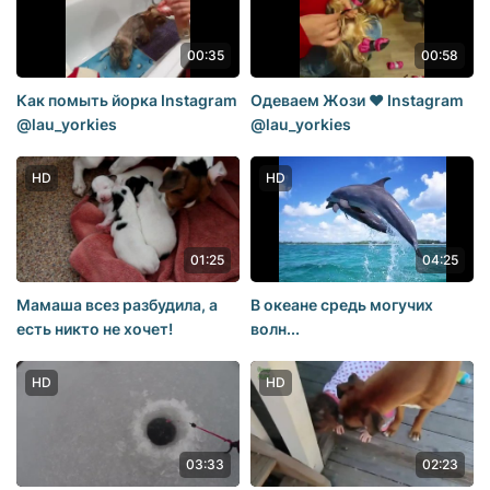
00:35
00:58
Как помыть йорка Instagram
Одеваем Жози ❤️ Instagram
@lau_yorkies
@lau_yorkies
HD
HD
01:25
04:25
Мамаша всез разбудила, а
В океане средь могучих
есть никто не хочет!
волн...
HD
HD
03:33
02:23