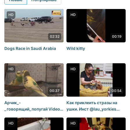
HD
HD
02:32
00:19
Dogs Race in Saudi Arabia
Wild kitty
HD
HD
00:37
00:54
Арчик_-
Как приклеить стразы на
_говорящий_попугай Video
ушки. Инст @lau_yorkies
ЮморПриколы_0_1406738171913
Много интересных видео.
Беня Жози
HD
HD