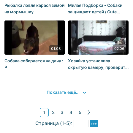
Рыбалка ловля карася зимой
Милая Подборка - Собаки
на мормышку
защищают детей / Cute
Selection - Dogs protect the
children
01:08
02:06
Собака собирается на дачу :
Хозяйка установила
Р
скрытую камеру, проверить
чем занимается её собака,
которой нельзя лезть на
кровать.
Показать ещё...
1
2
3
4
5
Стрaницa (1-5):