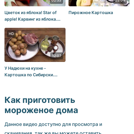
02:53
03:09
Цветок из яблока! Star of
Пирожное Картошка
apple! Карвинг из яблока.
Украшения из фруктов.
HD
12:07
У Надюхи на кухне -
Картошка по Сибирски.
(МАМИН РЕЦЕПТ)
Как приготовить
мороженое дома
Данное видео доступно для просмотра и
скачивания, так же вы можете оставить