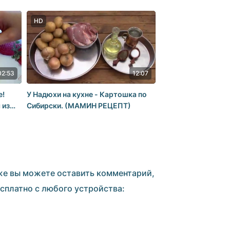
блюда. Кулинария. Рецепты.
Понятно о вкусном
HD
02:53
12:07
e!
У Надюхи на кухне - Картошка по
 из
Сибирски. (МАМИН РЕЦЕПТ)
 же вы можете оставить комментарий,
сплатно с любого устройства: