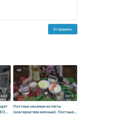
Отправить
HD
12:03
03:15
едят
Постные овсяные котлеты
ДЕО
(альтернатива мясным). Постные