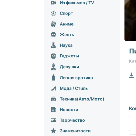
Из фильмов / TV
Спорт
Аниме
Жесть
0
Наука
seco
П
of
Гаджеты
0
Кат
seco
Девушки
90%
Легкая эротика
Мода / Стиль
Техника(Авто/Мото)
Ко
Hовости
Творчество
Знаменитости