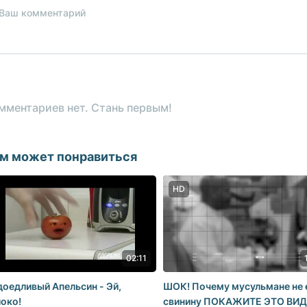
мментариев нет. Стань первым!
м может понравиться
HD
02:11
оедливый Апельсин - Эй,
ШОК! Почему мусульмане не 
око!
свинину ПОКАЖИТЕ ЭТО ВИ