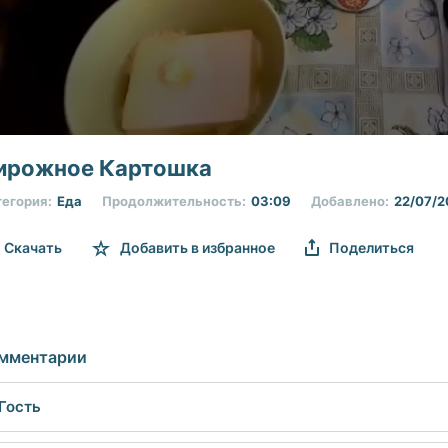
nds
ирожное Картошка
егория:
Еда
Продолжительность:
03:09
Добавлено:
22/07/2
nds
Volume
Скачать
Добавить в избранное
Поделиться
мментарии