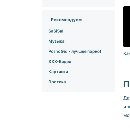
Рекомендуем
SaSiSa!
Музыка
PornoGid - лучшее порно!
Ка
XXX-Видео
Картинки
П
Эротика
Да
ил
мо