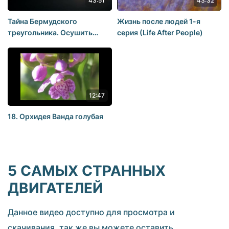
43:51
43:32
Тайна Бермудского
Жизнь после людей 1-я
треугольника. Осушить
серия (Life After People)
океан 2015 National
Geographic HD
12:47
18. Орхидея Ванда голубая
5 САМЫХ СТРАННЫХ
ДВИГАТЕЛЕЙ
Данное видео доступно для просмотра и
скачивания, так же вы можете оставить