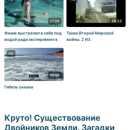
01:09
38:33
Физик выстрелил в себя под
Танки Второй Мировой
водой ради эксперимента
войны. 2 ИЗ .
HD
58:59
Гибель океана
Круто! Существование
Двойников Земли. Загадки