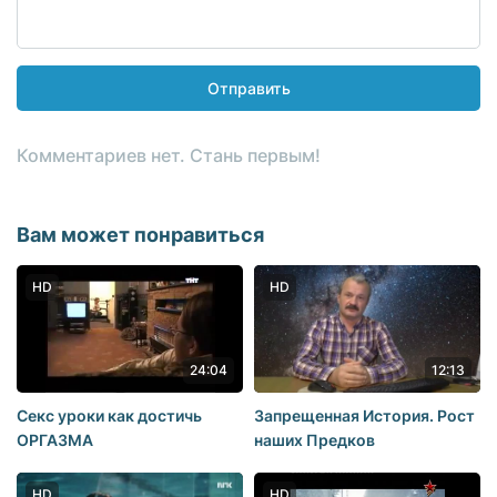
Отправить
Комментариев нет. Стань первым!
Вам может понравиться
HD
HD
24:04
12:13
Секс уроки как достичь
Запрещенная История. Рост
ОРГАЗМА
наших Предков
HD
HD