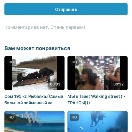
Отправить
Комментариев нет. Стань первым!
Вам может понравиться
HD
HD
00:33
00:32
Сом 195 кг. Рыбалка.(Самый
МЫ в Тайе( Walking street ) -
большой пойманный на
ТРАНСЫ)))
Волге)
HD
HD