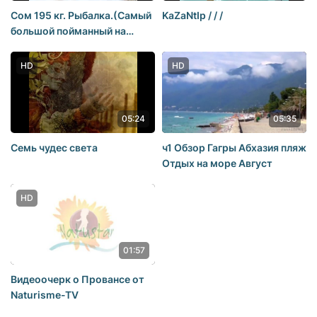
Сом 195 кг. Рыбалка.(Самый
KaZaNtIp / / /
большой пойманный на
Волге)
HD
HD
05:24
05:35
Семь чудес света
ч1 Обзор Гагры Абхазия пляж
Отдых на море Август
HD
01:57
Видеоочерк о Провансе от
Naturisme-TV