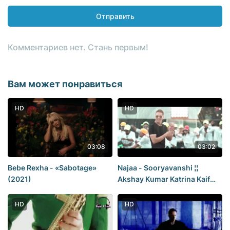
Отправить
Комментариев нет. Стань первым!
Вам может понравиться
HD
HD
03:08
03:02
Bebe Rexha - «Sabotage»
Najaa - Sooryavanshi ¦¦
(2021)
Akshay Kumar Katrina Kaif
(рус.)
HD
HD