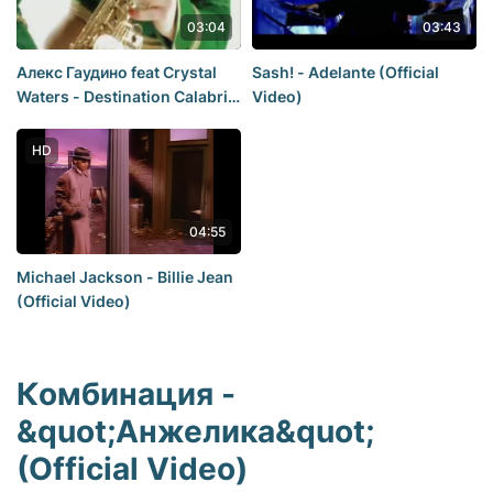
03:04
03:43
Алекс Гаудино feat Crystal
Sash! - Adelante (Official
Waters - Destination Calabria
Video)
(HD) 2007
HD
04:55
Michael Jackson - Billie Jean
(Official Video)
Комбинация -
&quot;Анжелика&quot;
(Official Video)