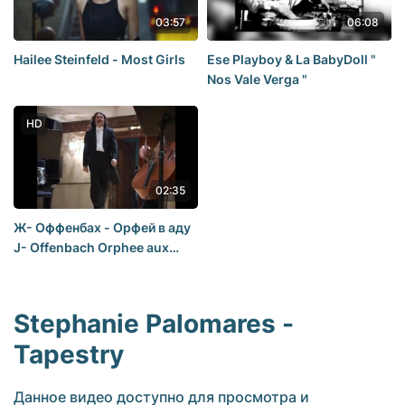
03:57
06:08
Hailee Steinfeld - Most Girls
Ese Playboy & La BabyDoll "
Nos Vale Verga "
HD
02:35
Ж- Оффенбах - Орфей в аду
J- Offenbach Orphee aux
enfers
Stephanie Palomares -
Tapestry
Данное видео доступно для просмотра и