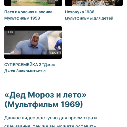
18:09
09:13
Петя и красная шапочка.
Нехочуха 1986
Мультфильм 1958
мультфильмы для детей
HD
03:53
СУПЕРСЕМЕЙКА 2 "Джек
Джек Знакомиться с
Режимом Эдна" Трейлер
(2018) Дисней Пиксар
Мультфильм HD
«Дед Мороз и лето»
(Мультфильм 1969)
Данное видео доступно для просмотра и
скачивания, так же вы можете оставить