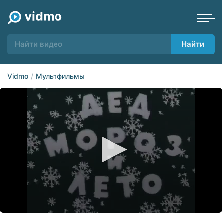
Найти
Vidmo
Мультфильмы
0