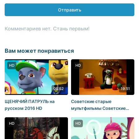
Отправить
Комментариев нет. Стань первым!
Вам может понравиться
HD
HD
09:52
19:51
ЩЕНЯЧИЙ ПАТРУЛЬ на
Советские старые
русском 2016 HD
мультфильмы Советские
мультики Мультфильмы
СССР
HD
HD