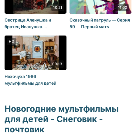
10:21
11:00
Сестрица Аленушка и
Сказочный патруль — Серия
братец Иванушка.
59 — Первый матч.
Советские мультфильмы.
Союзмультфильм.
HD
StarMediaKids
09:13
Нехочуха 1986
мультфильмы для детей
Новогодние мультфильмы
для детей - Снеговик -
почтовик