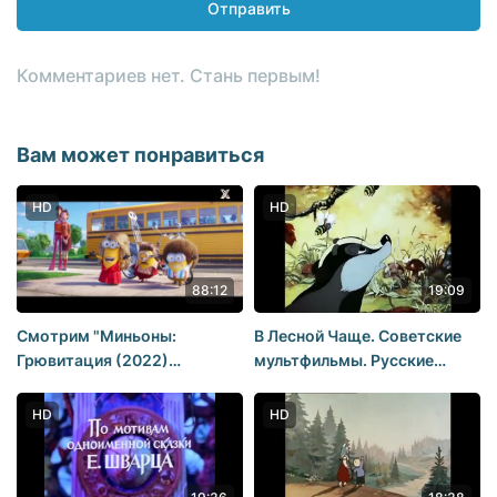
Отправить
Комментариев нет. Стань первым!
Вам может понравиться
HD
HD
88:12
19:09
Смотрим "Миньоны:
В Лесной Чаще. Советские
Грювитация (2022)
мультфильмы. Русские
TVShows" Кино Maximum
мультики. Мультфильмы для
детей
HD
HD