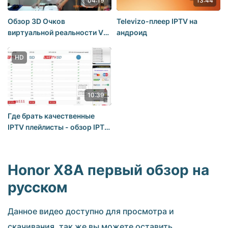
04:19
13:44
Обзор 3D Очков
Televizo-плеер IPTV на
виртуальной реальности VR
андроид
BOX Ultra
HD
10:39
Где брать качественные
IPTV плейлисты - обзор IPTV
сервиса
Honor X8A первый обзор на
русском
Данное видео доступно для просмотра и
скачивания, так же вы можете оставить