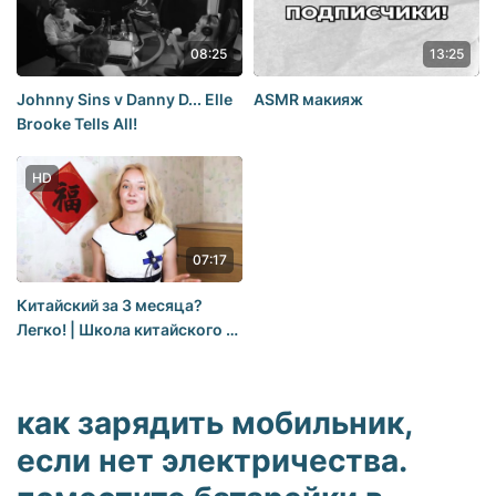
08:25
13:25
Johnny Sins v Danny D... Elle
ASMR макияж
Brooke Tells All!
HD
07:17
Китайский за 3 месяца?
Легко! | Школа китайского |
Twins Chinese
как зарядить мобильник,
если нет электричества.