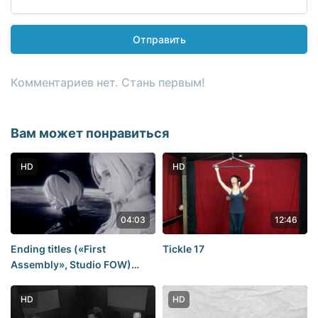
Отправить
Комментариев нет. Стань первым!
Вам может понравиться
HD
HD
04:03
12:46
Ending titles («First
Tickle 17
Assembly», Studio FOW)
(NieR: Automata)
HD
HD