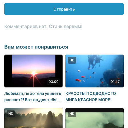
Отправить
Комментариев нет. Стань первым!
Вам может понравиться
HD
03:00
01:47
Любимая,ты хотела увидеть
КРАСОТЫ ПОДВОДНОГО
рассвет?! Вот он,для тебя!
МИРА КРАСНОЕ МОРЕ!
Доброе утро, солнышко
моё!!! =*
HD
HD