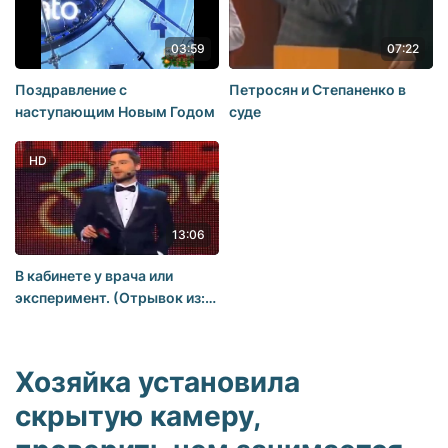
03:59
07:22
Поздравление с
Петросян и Степаненко в
наступающим Новым Годом
суде
HD
13:06
В кабинете у врача или
эксперимент. (Отрывок из:
Дизель шоу).
Хозяйка установила
скрытую камеру,