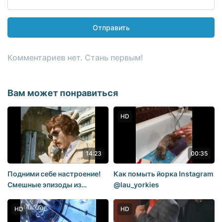
Отправить
Комментариев нет. Стань первым!
Вам может понравиться
HD
14:23
00:35
Подними себе настроение!
Как помыть йорка Instagram
Смешные эпизоды из
@lau_yorkies
советских комедий.
HD
HD