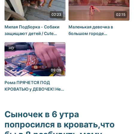
02:23
02:15
Милая Подборка - Собаки
Маленькая девочка в
защищают детей / Cute
большом городе
Selection - Dogs protect the
Первенство России 2015
children
Модерн
HD
09:09
Рома ПРЯЧЕТСЯ ПОД
КРОВАТЬЮ у ДЕВОЧЕК! Не
ДАЁТ ЗАСНУТЬ Даше и Соне
kids children
Сыночек в 6 утра
попросился в кровать,что