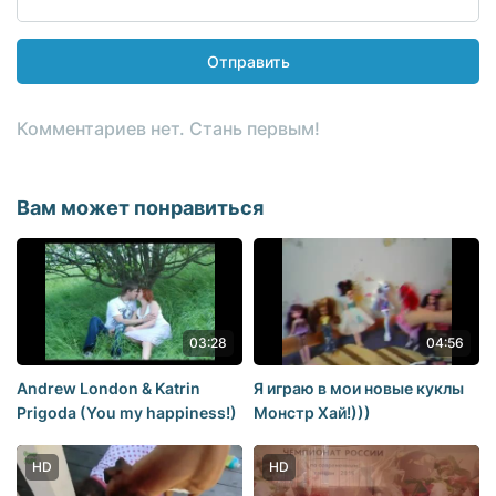
Отправить
Комментариев нет. Стань первым!
Вам может понравиться
03:28
04:56
Andrew London & Katrin
Я играю в мои новые куклы
Prigoda (You my happiness!)
Монстр Хай!)))
HD
HD