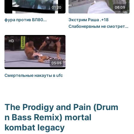
01:20
06:09
фура против ВЛ80...
Экстрим Раша .+18
Слабонервным не смотреть!
На что способны подростки
ради селфи и банальных
HD
экстрим роликов, высота,
краны
05:05
Смертельные накауты в ufc
The Prodigy and Pain (Drum
n Bass Remix) mortal
kombat legacy