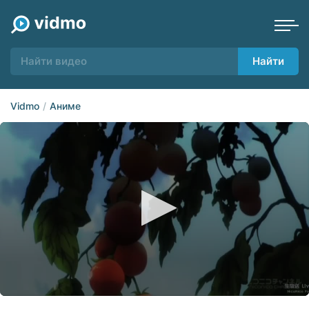
Найти
Vidmo
Аниме
0