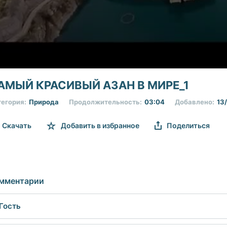
nds
АМЫЙ КРАСИВЫЙ АЗАН В МИРЕ_1
егория:
Природа
Продолжительность:
03:04
Добавлено:
13
nds
Volume
Скачать
Добавить в избранное
Поделиться
мментарии