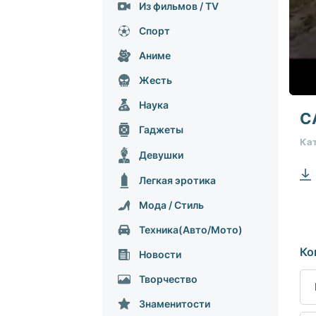
Из фильмов / TV
Спорт
Аниме
Жесть
0
Наука
seco
С
of
Гаджеты
0
Кат
seco
Девушки
90%
Легкая эротика
Мода / Стиль
Техника(Авто/Мото)
Ко
Hовости
Творчество
Знаменитости