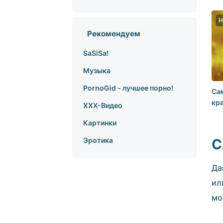
утр
H
Рекомендуем
SaSiSa!
Музыка
PornoGid - лучшее порно!
Сам
кра
XXX-Видео
Картинки
С
Эротика
Да
ил
мо