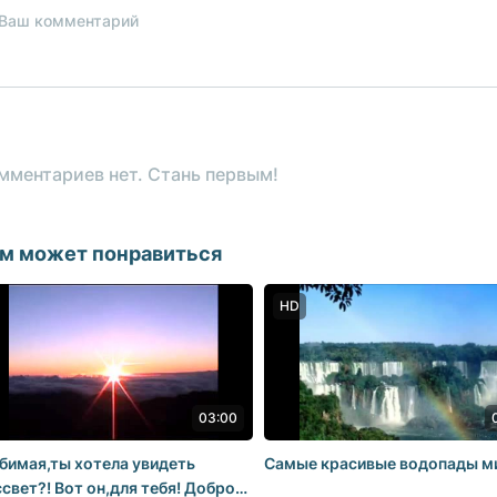
мментариев нет. Стань первым!
м может понравиться
HD
03:00
бимая,ты хотела увидеть
Самые красивые водопады м
свет?! Вот он,для тебя! Доброе