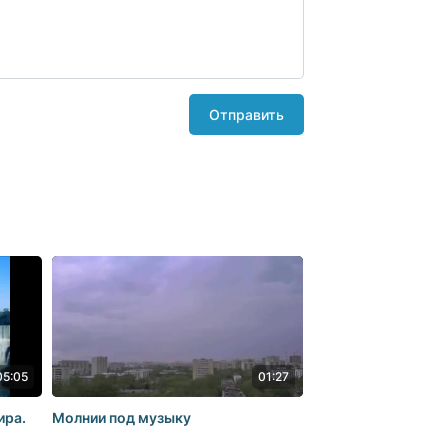
Отправить
05:05
01:27
ира.
Молнии под музыку