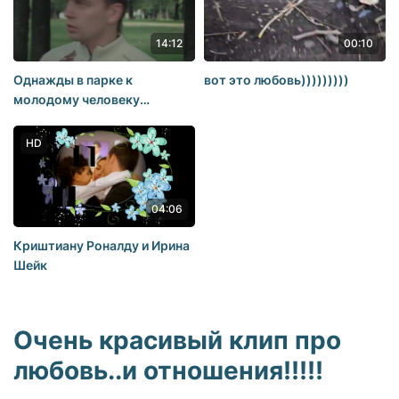
14:12
00:10
Однажды в парке к
вот это любовь)))))))))
молодому человеку
подходит старик и в
разговоре сообщает, что его
HD
девушка умрёт через два
дня… любовь преданность
чувства ответствен
04:06
Криштиану Роналду и Ирина
Шейк
Очень красивый клип про
любовь..и отношения!!!!!