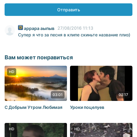
Отправить
27/08/2016 11:13
аррара аыпыв
Супер я что за песня в клипе скиньте название плиз)
Вам может понравиться
HD
03:01
02:17
С Добрым Утром Любимая
Уроки поцелуев
HD
HD