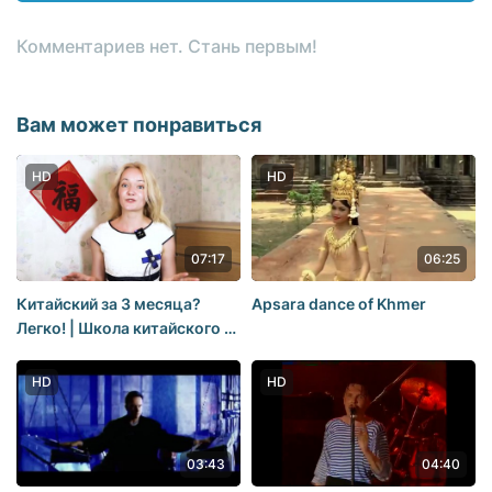
Комментариев нет. Стань первым!
Вам может понравиться
HD
HD
07:17
06:25
Китайский за 3 месяца?
Apsara dance of Khmer
Легко! | Школа китайского |
Twins Chinese
HD
HD
03:43
04:40